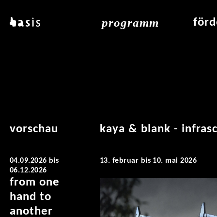
direkt zum inhalt
programm
basis
för
über basis
übersicht & archiv
raumve
standorte
vermittlung
air_fran
kontakt
leseraum
air_off
publikationen
vorschau
kaya & blank - infras
04.09.2026
bis
13. februar bis 10. mai 2026
06.12.2026
from one
hand to
another