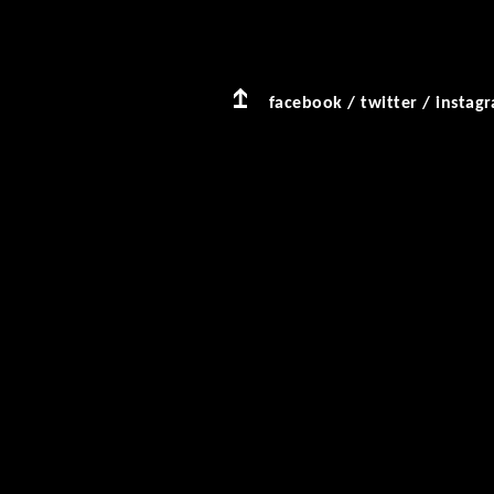
facebook
/
twitter
/
instag