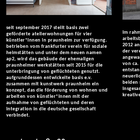
seit september 2017 stellt basis zwei
im rahm
geförderte atelierwohnungen für vier
arbeits
künstler*innen in praunheim zur verfügung.
2012 an
betrieben vom frankfurter verein für soziale
der ver
heimstätten und unter dem neuen namen
angewan
ap2, wird das gebäude der ehemaligen
von ca.
praunheimer werkstätten seit 2015 für die
entstan
unterbringung von geflüchteten genutzt.
neuerli
aufgrunddessen entwickelte basis e.v.
beiden 
zusammen mit kunstwerk praunheim ein
insgesa
konzept, das die förderung von wohnen und
kreativ
arbeiten von künstler*innen mit der
aufnahme von geflüchteten und deren
integration in die deutsche gesellschaft
verbindet.