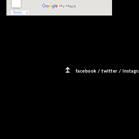
facebook
/
twitter
/
instag