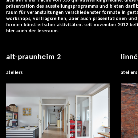
sich auf einer fläche von 350 qm ausstellungsräume. diese
präsentation des ausstellungsprogramms und bieten darüb
raum für veranstaltungen verschiedenster formate in gest
workshops, vortragsreihen, aber auch präsentationen und
formen künstlerischer aktivitäten. seit november 2012 bef
hier auch der leseraum.
alt-praunheim 2
linn
ateliers
ateliers