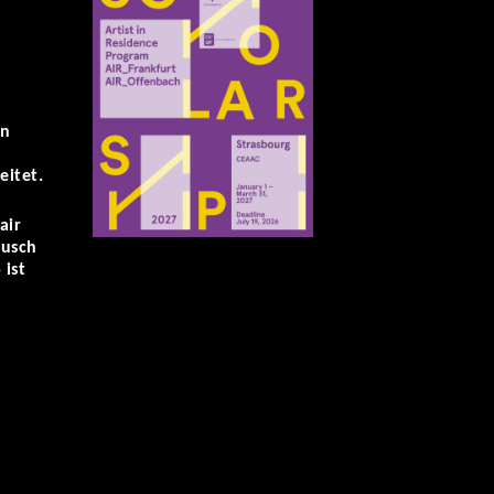
en
eitet.
air
ausch
 ist