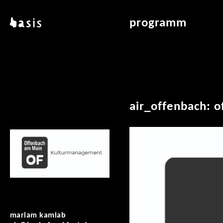
direkt zum inhalt
basis
programm
über basis
übersicht & archiv
standorte
vermittlung
kontakt
leseraum
publikationen
air_offenbach: o
mariam kamiab