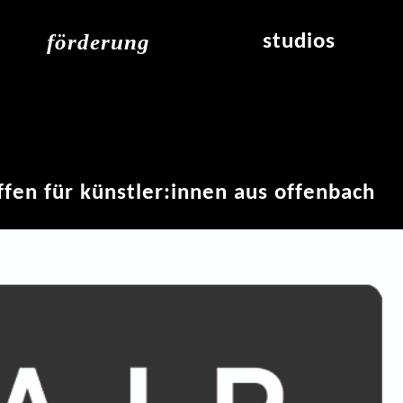
förderung
studios
raumvergabe
studioübersicht
air_frankfurt residency
aus den studios
air_offenbach residency
offener projektraum
werkstätten
ffen für künstler:innen aus offenbach