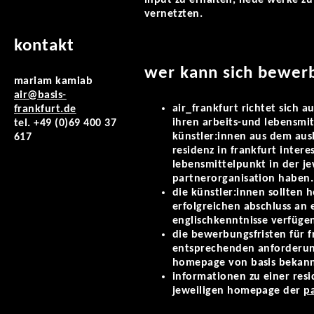
input zu erhalten, neue werke zu 
vernetzten.
kontakt
wer kann sich bewer
mariam kamiab
air@basis-
air_frankfurt richtet sich a
frankfurt.de
ihren arbeits-und lebensmit
tel. +49 (0)69 400 37
künstler:innen aus dem ausl
617
residenz in frankfurt inter
lebensmittelpunkt in der j
partnerorganisation haben.
die künstler:innen sollten h
erfolgreichen abschluss an
englischkenntnisse verfüge
die bewerbungsfristen für f
entsprechenden anforderun
homepage von basis bekann
informationen zu einer resi
jeweiligen homepage der
p