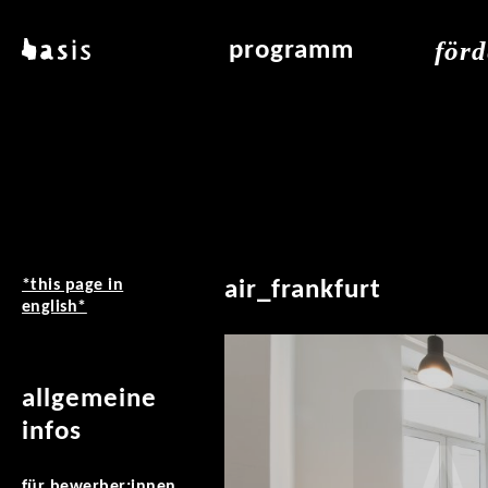
direkt zum inhalt
för
basis
programm
über basis
übersicht & archiv
raumve
standorte
vermittlung
air_fran
kontakt
leseraum
air_off
publikationen
*this page in
air_frankfurt
english*
allgemeine
infos
für bewerber:innen