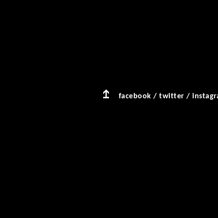
facebook
/
twitter
/
instag