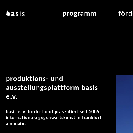
direkt zum inhalt
basis
programm
för
über basis
übersicht & archiv
raumve
standorte
vermittlung
air_fran
kontakt
leseraum
air_off
publikationen
produktions- und
ausstellungsplattform basis
e.v.
basis e. v. fördert und präsentiert seit 2006
internationale gegenwartskunst in frankfurt
am main.