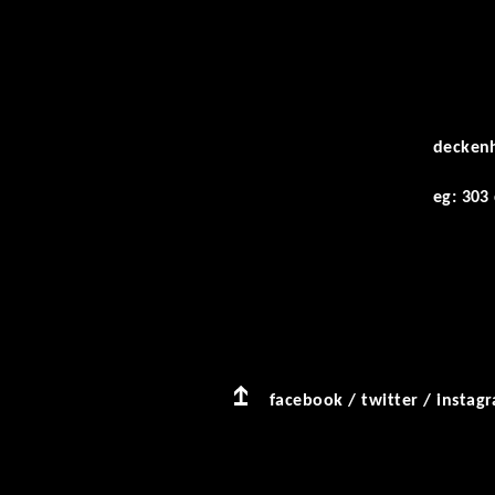
decken
eg: 303
facebook
/
twitter
/
instag