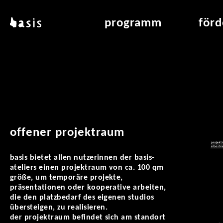
direkt zum inhalt
basis
programm
för
über basis
übersicht & archiv
raumve
standorte
vermittlung
air_fran
kontakt
leseraum
air_off
publikationen
offener projektraum
basis bietet allen nutzerinnen der basis-
ateliers einen projektraum von ca. 100 qm
größe, um temporäre projekte,
präsentationen oder kooperative arbeiten,
die den platzbedarf des eigenen studios
übersteigen, zu realisieren.
der projektraum befindet sich am standort