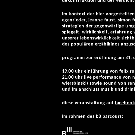
dekonstruktion und der verdicht
im kontext der hier vorgestellten
egenrieder, jeanne faust, simon 
strategien der gegenwärtige umg
spiegelt. wirklichkeit, erfahrun
unserer lebenswirklichkeit sicht
des populären erzählkinos anzusc
programm zur eröffnung am 31. 
19.00 uhr einführung von felix ru
21.00 uhr live performance von
n
wiersbinski) sowie sound von re
und im anschluss musik und drin
diese veranstaltung auf
faceboo
im rahmen des b3 parcours: