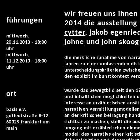
wir freuen uns ihnen
führungen
2014 die ausstellung
cytter
, jakob egenrie
mittwoch,
johne
und john skoog 
20.11.2013 - 18:00
uhr
mittwoch,
die merkliche zunahme von narrat
11.12.2013 - 18:00
jahren zu einer umfassenden disk
uhr
unterscheidungskriterien zwisch
den explizit im kunstkontext vero
wurde das bewegtbild seit den 19
ort
und inhaltlichen möglichkeiten un
interesse an erzählerischen ansät
narrativen vermittlungsmodellen 
basis e.v.
an der kritischen befragung han
gutleutstraße 8-12
sichtbar zu machen, stellt die au
60329 frankfurt am
umgang mit erzählerischen elemen
main
modell des narrativs einer kritis