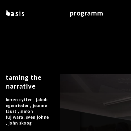
direkt zum inhalt
basis
programm
über basis
übersicht & archiv
standorte
vermittlung
kontakt
leseraum
publikationen
taming the
narrative
keren cytter , jakob
egenrieder , jeanne
faust , simon
fujiwara, sven johne
, john skoog