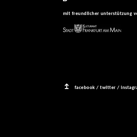
mit freundlicher unterstützung v
facebook
/
twitter
/
instag