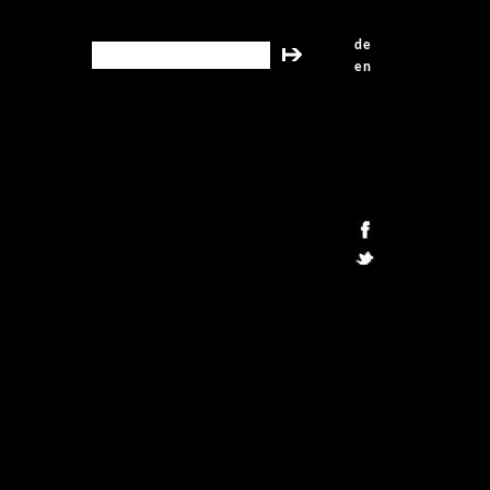
de
search this site
en