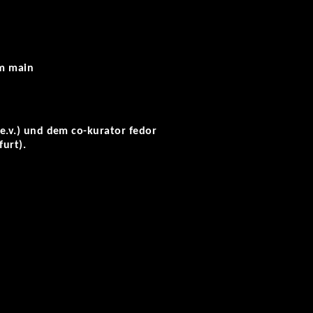
am main
 e.v.) und dem co-kurator fedor
urt).