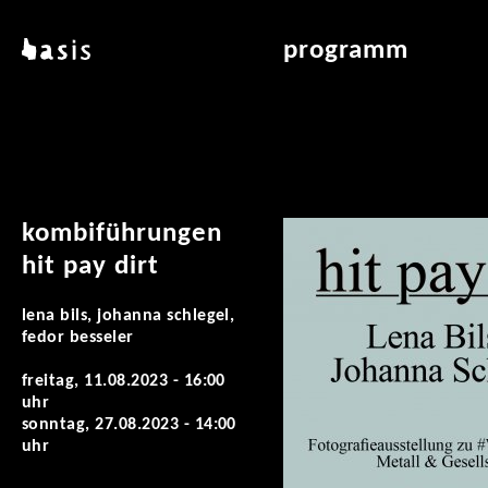
direkt zum inhalt
basis
programm
über basis
übersicht & archiv
standorte
vermittlung
kontakt
leseraum
publikationen
kombiführungen
hit pay dirt
lena bils, johanna schlegel,
fedor besseler
freitag, 11.08.2023 - 16:00
uhr
sonntag, 27.08.2023 - 14:00
uhr