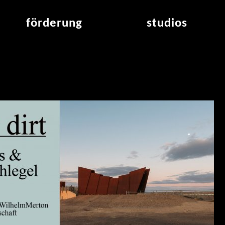
förderung
studios
raumvergabe
studioübersicht
air_frankfurt residency
aus den studios
air_offenbach residency
offener projektraum
werkstätten