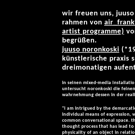
wir freuen uns, juuso
rahmen von
air_frank
artist programme)
von
begrüßen.
juuso noronkoski
(*19
künstlerische praxis 
dreimonatigen aufenth
in seinen mixed-media installati
untersucht noronkoski die feine
wahrnehmung dessen in der reali
"i am intrigued by the demarcat
individual means of expression, w
common conversational space. the
thought process that has lead to 
physicality of an object in relat