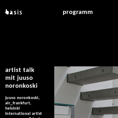
direkt zum inhalt
basis
programm
über basis
übersicht & archiv
standorte
vermittlung
kontakt
leseraum
publikationen
artist talk
mit juuso
noronkoski
juuso noronkoski,
air_frankfurt,
helsinki
international artist