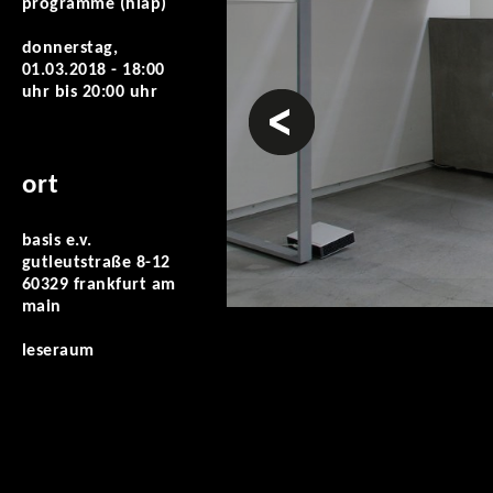
programme (hiap)
donnerstag,
01.03.2018 -
18:00
uhr
bis
20:00 uhr
vorheriges
ort
basis e.v.
gutleutstraße 8-12
60329 frankfurt am
main
leseraum