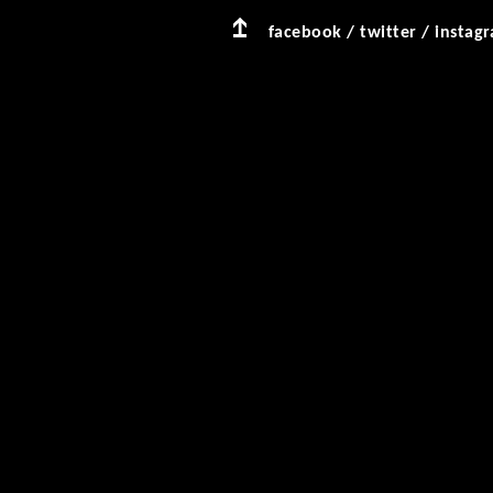
facebook
/
twitter
/
instag