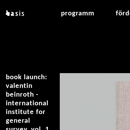
direkt zum inhalt
basis
programm
för
über basis
übersicht & archiv
raumve
standorte
vermittlung
air_fran
kontakt
leseraum
air_off
publikationen
book launch:
valentin
beinroth -
international
institute for
general
survey, vol. 1