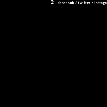
facebook
/
twitter
/
instag