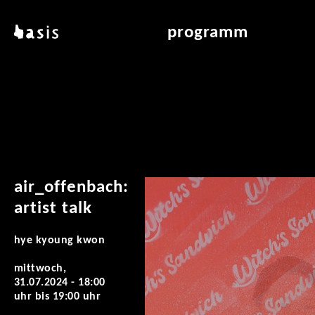
direkt zum inhalt
basis
programm
über basis
übersicht & archiv
standorte
vermittlung
kontakt
leseraum
publikationen
air_offenbach:
artist talk
hye kyoung kwon
mittwoch,
31.07.2024 -
18:00
uhr
bis
19:00 uhr