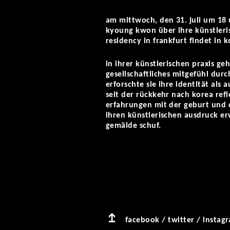
am mittwoch, den 31. juli um 18 
kyoung kwon über ihre künstleris
residency in frankfurt findet in
in ihrer künstlerischen praxis g
gesellschaftliches mitgefühl dur
erforschte sie ihre identität als
seit der rückkehr nach korea refl
erfahrungen mit der geburt und d
ihren künstlerischen ausdruck er
gemälde schuf.
facebook
/
twitter
/
instag