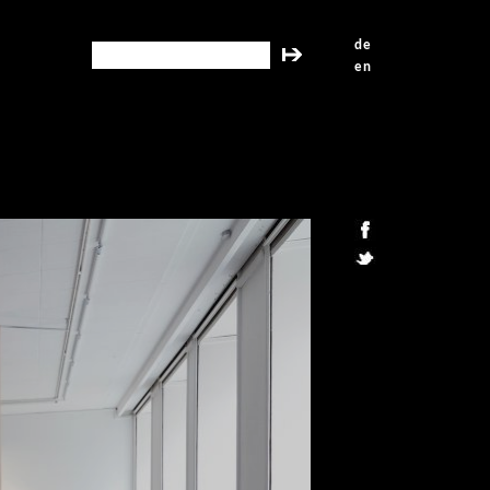
de
search this site
en