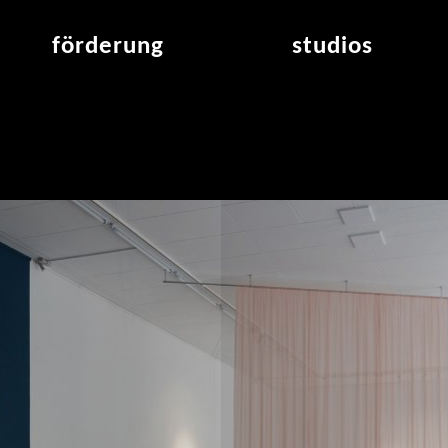
förderung
studios
raumvergabe
studioübersicht
air_frankfurt residency
aus den studios
air_offenbach residency
offener projektraum
werkstätten