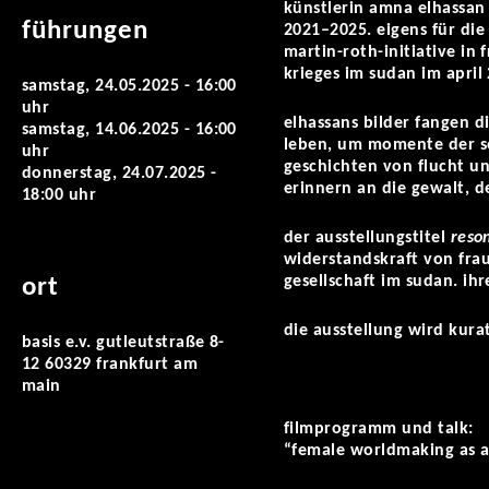
künstlerin amna elhassan 
führungen
2021–2025. eigens für die
martin-roth-initiative in 
krieges im sudan im april
samstag, 24.05.2025 - 16:00
uhr
elhassans bilder fangen d
samstag, 14.06.2025 - 16:00
leben, um momente der sol
uhr
geschichten von flucht u
donnerstag, 24.07.2025 -
erinnern an die gewalt, 
18:00 uhr
der ausstellungstitel
reso
widerstandskraft von fra
gesellschaft im sudan. ih
ort
die ausstellung wird kura
basis e.v. gutleutstraße 8-
12 60329 frankfurt am
main
filmprogramm und talk:
“female worldmaking as ar