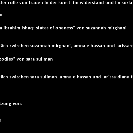
 der rolle von frauen in der kunst, im widerstand und im soz
nn
la ibrahim ishaq: states of oneness“ von suzannah mirghani
äch zwischen suzannah mirghani, amna elhassan und larissa
 bodies“ von sara suliman
äch zwischen sara suliman, amna elhassan und larissa-diana
ützung von: