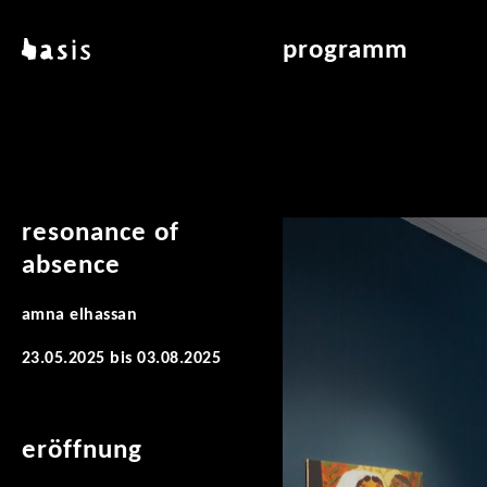
direkt zum inhalt
basis
programm
über basis
übersicht & archiv
standorte
vermittlung
kontakt
leseraum
publikationen
resonance of
absence
amna elhassan
23.05.2025
bis
03.08.2025
eröffnung