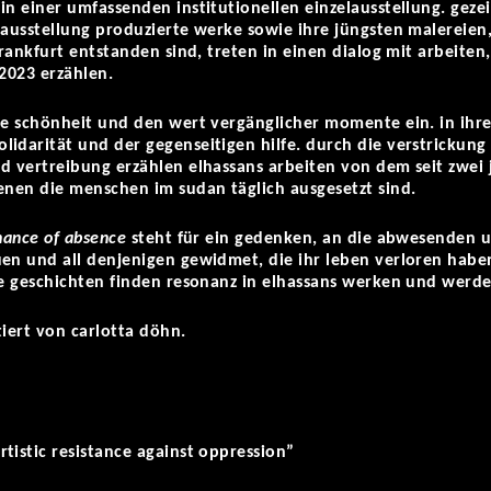
in einer umfassenden institutionellen einzelausstellung. gez
 ausstellung produzierte werke sowie ihre jüngsten malereien
frankfurt entstanden sind, treten in einen dialog mit arbeiten
 2023 erzählen.
ie schönheit und den wert vergänglicher momente ein. in ihre
idarität und der gegenseitigen hilfe. durch die verstrickung 
nd vertreibung erzählen elhassans arbeiten von dem seit zwe
denen die menschen im sudan täglich ausgesetzt sind.
nance of absence
steht für ein gedenken, an die abwesenden u
uen und all denjenigen gewidmet, die ihr leben verloren hab
re geschichten finden resonanz in elhassans werken und werd
tiert von carlotta döhn.
tistic resistance against oppression”