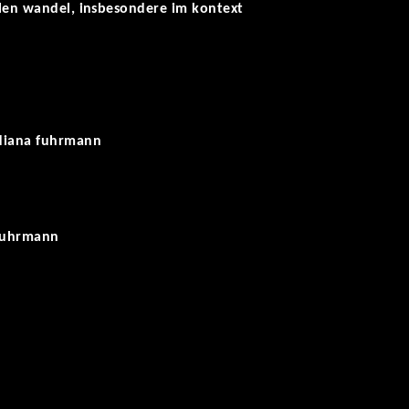
ialen wandel, insbesondere im kontext
-diana fuhrmann
 fuhrmann