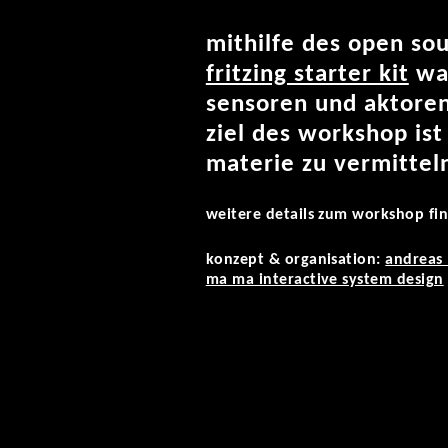
mithilfe des open so
fritzing starter kit
wag
sensoren und aktoren
ziel des workshop is
materie zu vermittel
weitere details zum workshop fi
konzept & organisation:
andreas
ma ma interactive system design