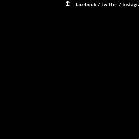
facebook
/
twitter
/
instag