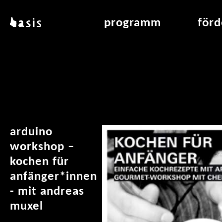
direkt zum inhalt
basis
programm
för
über basis
übersicht & archiv
raumve
standorte
vermittlung
air_fran
kontakt
leseraum
air_off
publikationen
arduino
workshop –
kochen für
anfänger*innen
- mit andreas
muxel