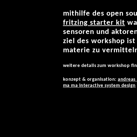
mithilfe des open so
fritzing starter kit
wag
sensoren und aktoren
ziel des workshop is
materie zu vermittel
weitere details zum workshop fi
konzept & organisation:
andreas
ma ma interactive system design