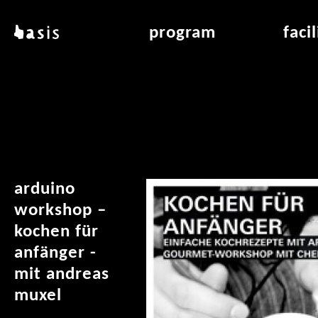
skip to main content
basis
program
faci
about basis
overview & archiv
applicat
locations
art education
air_fran
contact
reading room
air_off
publications
arduino
workshop –
kochen für
anfänger -
mit andreas
muxel