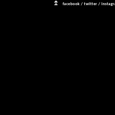
facebook
/
twitter
/
instag