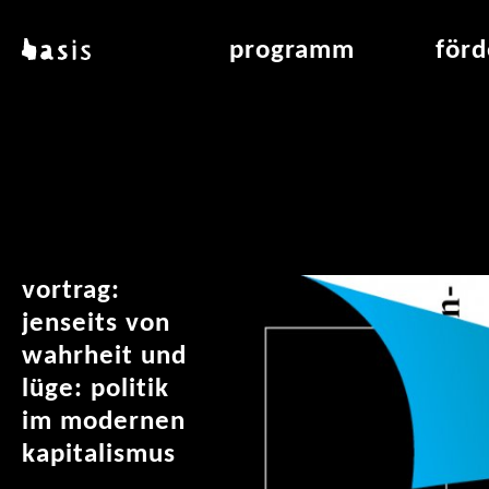
direkt zum inhalt
basis
programm
för
über basis
übersicht & archiv
raumve
standorte
vermittlung
air_fran
kontakt
leseraum
air_off
publikationen
vortrag:
jenseits von
wahrheit und
lüge: politik
im modernen
kapitalismus