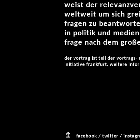
weist der relevanzve
weltweit um sich gre
fragen zu beantworten
in politik und medien
frage nach dem große
der vortrag ist teil der vortrags-
initiative frankfurt. weitere inf
facebook
/
twitter
/
instag