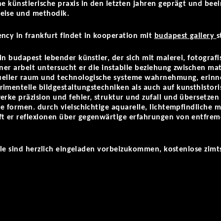
ne künstlerische praxis in den letzten jahren geprägt und beei
eise und methodik.
ncy in frankfurt findet in kooperation mit
budapest gallery
s
 in budapest lebender künstler, der sich mit malerei, fotograf
ner arbeit untersucht er die instabile beziehung zwischen mate
rtueller raum und technologische systeme wahrnehmung, erinn
imentelle bildgestaltungstechniken als auch auf kunsthistori
erke präzision und fehler, struktur und zufall und übersetze
che formen. durch vielschichtige aquarelle, lichtempfindliche
ft er reflexionen über gegenwärtige erfahrungen von entfremd
d alle sind herzlich eingeladen vorbeizukommen, kostenlose zi