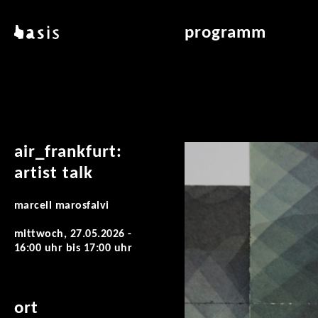
direkt zum inhalt
basis
programm
über basis
übersicht & archiv
standorte
vermittlung
kontakt
leseraum
publikationen
air_frankfurt:
artist talk
marcell marosfalvi
mittwoch, 27.05.2026 -
16:00 uhr
bis
17:00 uhr
ort