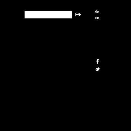
de
search this site
en