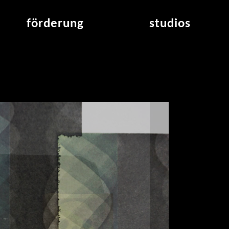
förderung
studios
raumvergabe
studioübersicht
air_frankfurt residency
aus den studios
air_offenbach residency
offener projektraum
werkstätten