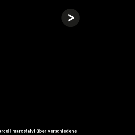
weiter
arcell marosfalvi über verschiedene