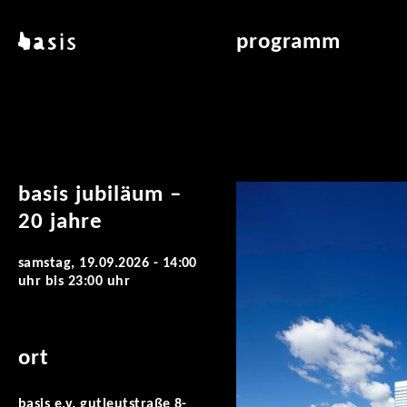
direkt zum inhalt
basis
programm
über basis
übersicht & archiv
standorte
vermittlung
kontakt
leseraum
publikationen
basis jubiläum –
20 jahre
samstag, 19.09.2026 -
14:00
uhr
bis
23:00 uhr
ort
basis e.v. gutleutstraße 8-