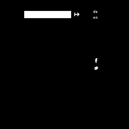
de
search this site
en