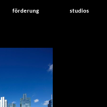
förderung
studios
raumvergabe
studioübersicht
air_frankfurt residency
aus den studios
air_offenbach residency
offener projektraum
werkstätten