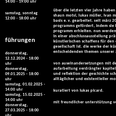
14:00 - 19:00 uhr
über die letzten vier jahre haben
samstag, sonntag
shaun motsi, lukas müller, ivan m
12:00 - 18:00 uhr
basis e. v. gearbeitet. seit märz
programms gefördert, indem sie 
programm erhielten. nun werden 
in einer abschlussausstellung prä
führungen
künstlerischen schaffens für den 
gesellschaft ist. die werke der k
entscheidenden themen unserer z
donnerstag,
12.12.2024 - 18:00
von auseinandersetzungen mit der
uhr
aufarbeitung verdrängter kapite
donnerstag,
und reflektion der geschichte sc
09.01.2025 - 18:00
alltäglicher und existentieller m
uhr
samstag, 01.02.2025 -
14:00 uhr
kuratiert von lukas picard.
samstag, 15.02.2025 -
14:00 uhr
mit freundlicher unterstützung v
donnerstag,
27.03.2025 - 18:00
uhr