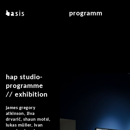
direkt zum inhalt
basis
programm
über basis
übersicht & archiv
standorte
vermittlung
kontakt
leseraum
publikationen
hap studio-
programme
// exhibition
james gregory
atkinson, živa
drvarič, shaun motsi,
lukas müller, ivan