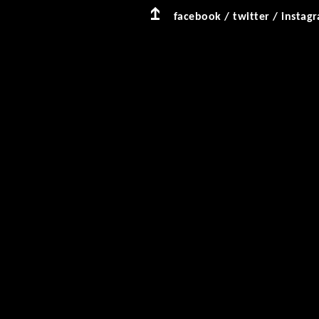
facebook
/
twitter
/
instag