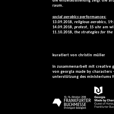
die einzelausstellung zeigt die a
raum.
social aerobics
performances:
13.09.2018,
religious aerobics
, 19
14.09.2018,
protest
, 15 uhr am w
11.10.2018,
the strategies for the
kuratiert von christin müller
in zusammenarbeit mit creative 
von georgia made by characters –
unterstützung des ministeriums f