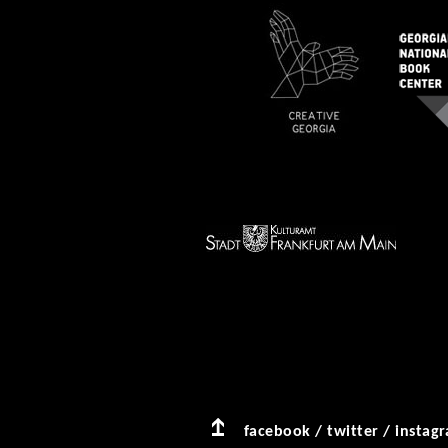
facebook
/
twitter
/
instag