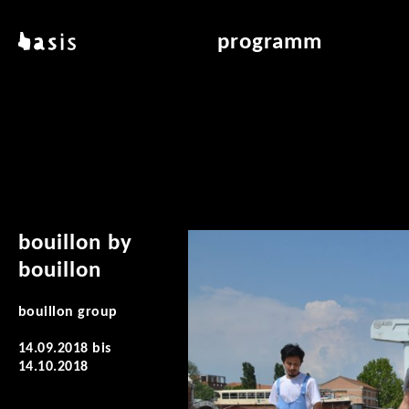
direkt zum inhalt
basis
programm
über basis
übersicht & archiv
standorte
vermittlung
kontakt
leseraum
publikationen
bouillon by
bouillon
bouillon group
14.09.2018
bis
14.10.2018