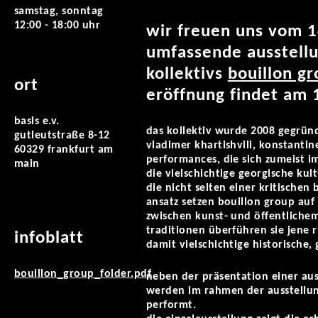
samstag, sonntag
12:00 - 18:00 uhr
wir freuen uns vom 1
umfassende ausstellu
kollektivs
bouillon g
ort
eröffnung findet am 
basis e.v.
das kollektiv wurde 2008 gegründ
gutleutstraße 8-12
vladimer khartishvili, konstantine
60329 frankfurt am
performances, die sich zumeist i
main
die vielschichtige georgische kul
die nicht selten einer kritischen
ansatz setzen bouillon group auf
zwischen kunst- und öffentlichem 
traditionen überführen sie jene
infoblatt
damit vielschichtige historische,
bouillon_group_folder.pdf
neben der präsentation einer au
werden im rahmen der ausstellun
performt.