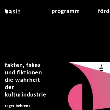
direkt zum inhalt
basis
programm
för
über basis
übersicht & archiv
raumve
standorte
vermittlung
air_fran
kontakt
leseraum
air_off
publikationen
fakten, fakes
und fiktionen
die wahrheit
der
kulturindustrie
roger behrens