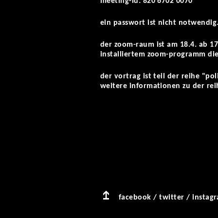
meeting-id: 820 6702 0070
ein passwort ist nicht notwendig
der zoom-raum ist am 18.4. ab 17:
installiertem zoom-programm die
der vortrag ist teil der reihe "pol
weitere informationen zu der rei
facebook
/
twitter
/
instag