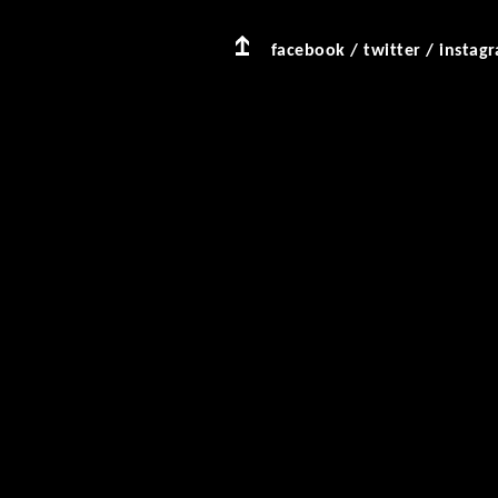
facebook
/
twitter
/
instag