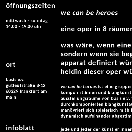
öffnungszeiten
we can be heroes
mittwoch - sonntag
14:00 - 19:00 uhr
eine oper in 8 räume
was wäre, wenn eine o
sondern wenn sie beg
apparat definiert wu
ort
heldin dieser oper wu
basis e.v.
gutleutstraße 8-12
we can be heroes
ist eine gruppe
60329 frankfurt am
komponist:innen und klangkünstl
main
ausstellungsräume von basis e.v
durchkomponierten klangkunstauss
manövriert sich spielerisch mithi
dynamisch aufeinander abgestim
infoblatt
jede und jeder der künstler:inne