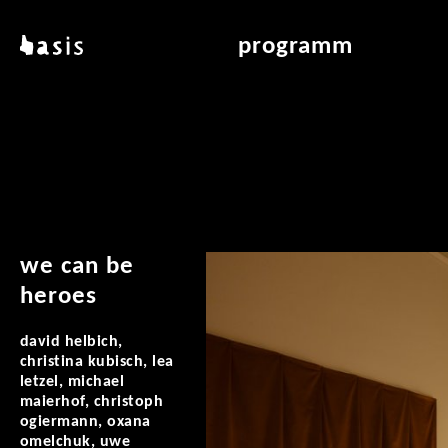
direkt zum inhalt
basis
programm
über basis
übersicht & archiv
standorte
vermittlung
kontakt
leseraum
publikationen
we can be
heroes
david helbich,
christina kubisch, lea
letzel, michael
maierhof, christoph
ogiermann, oxana
omelchuk, uwe