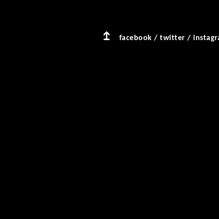
facebook
/
twitter
/
instag