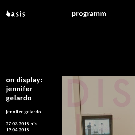
direkt zum inhalt
basis
programm
über basis
übersicht & archiv
standorte
vermittlung
kontakt
leseraum
publikationen
on display:
jennifer
gelardo
jennifer gelardo
27.03.2015
bis
19.04.2015