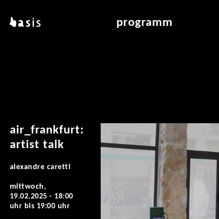
direkt zum inhalt
basis
programm
über basis
übersicht & archiv
standorte
vermittlung
kontakt
leseraum
publikationen
air_frankfurt:
artist talk
alexandre caretti
mittwoch,
19.02.2025 -
18:00
uhr
bis
19:00 uhr