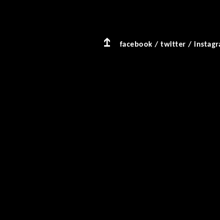
facebook
/
twitter
/
instag