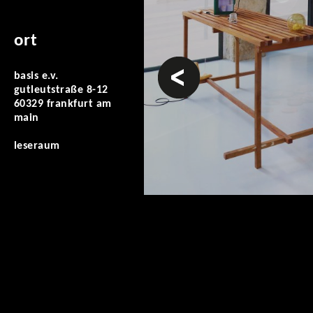
ort
vorheriges
basis e.v.
gutleutstraße 8-12
60329 frankfurt am
main
leseraum