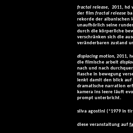
fractal release
, 2011, hd 
der film
fractal release
bas
rekorde der albanischen le
unaufhörlich seine runden
durch die körperliche bew
verschränken sich die aus
veränderbaren zustand u
displacing motion
, 2011, h
die filmische arbeit
displa
nach und nach durchqueren
flasche in bewegung verse
lenkt damit den blick auf 
dramatische narration erf
kamera ins leere läuft evo
prompt unterbricht.
silva agostini (*1979 in t
diese veranstaltung auf
f