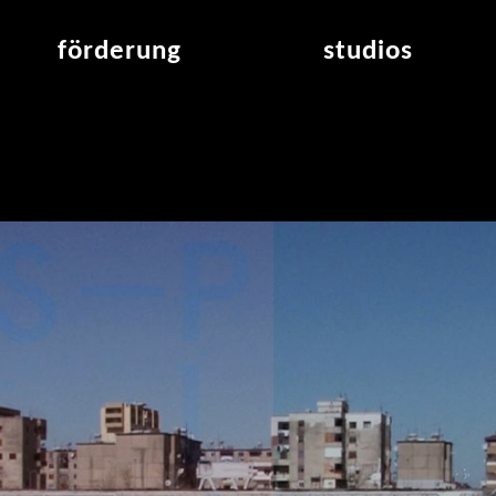
förderung
studios
raumvergabe
studioübersicht
air_frankfurt residency
aus den studios
air_offenbach residency
offener projektraum
werkstätten