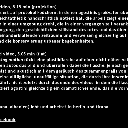
video, 8.15 min (projektion)
iert auf protokoll-büchern, in denen agostinis großvater übe
ichtathletik handschriftlich notiert hat. die arbeit zeigt ein
 in einer umgebung dreht, die in einer vergangen zeit veranke
egung, den geschichtlichen stillstand des ortes und das über 
einanderklaffenden zeiträume und verweisen gleichzeitig auf 
nd die konservierung urbaner begebenheiten.
d video, 5.05 min (flat)
cing motion
rückt eine plastikflasche auf einer nicht näher z
 autos das bild und überrollen dabei die flasche. je nach ge
tzt und akustisch mit dem geräusch des zusammenpralls von fl
eine alltägliche, unauffällige situation, die durch ihre insze
ährt. nicht zuletzt durch das ende des videos, in dem die fla
ziert agostini gleichzeitig ein dramatisches ende, das die vor
irana, albanien) lebt und arbeitet in berlin und tirana.
acebook
.