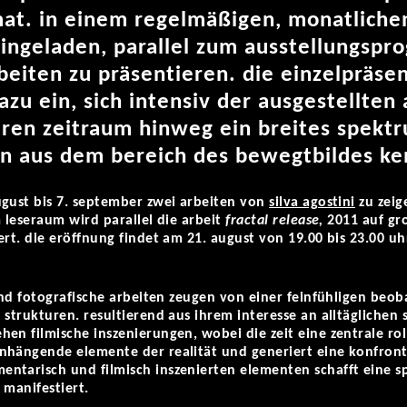
mat. in einem regelmäßigen, monatlich
eingeladen, parallel zum ausstellungsp
beiten zu präsentieren. die einzelpräse
azu ein, sich intensiv der ausgestellte
eren zeitraum hinweg ein breites spekt
en aus dem bereich des bewegtbildes k
ugust bis 7. september zwei arbeiten von
silva agostini
zu zeig
m leseraum wird parallel die arbeit
fractal release,
2011 auf gro
ert. die eröffnung findet am 21. august von 19.00 bis 23.00 uh
 und fotografische arbeiten zeugen von einer feinfühligen be
 strukturen. resultierend aus ihrem interesse an alltäglichen
n filmische inszenierungen, wobei die zeit eine zentrale roll
hängende elemente der realität und generiert eine konfrontati
ntarisch und filmisch inszenierten elementen schafft eine s
 manifestiert.