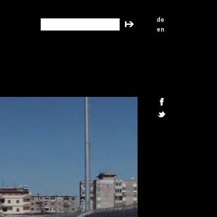
de
search this site
en