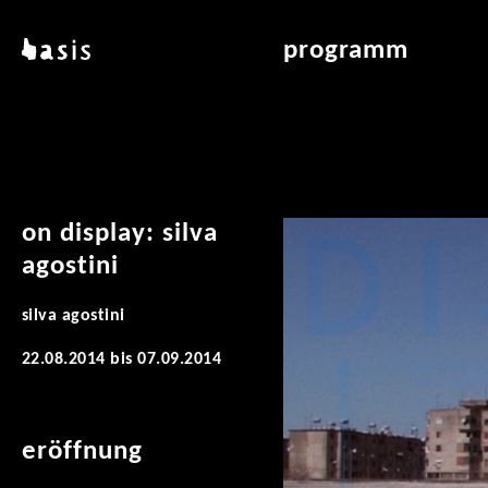
direkt zum inhalt
basis
programm
über basis
übersicht & archiv
standorte
vermittlung
kontakt
leseraum
publikationen
on display: silva
agostini
silva agostini
22.08.2014
bis
07.09.2014
eröffnung