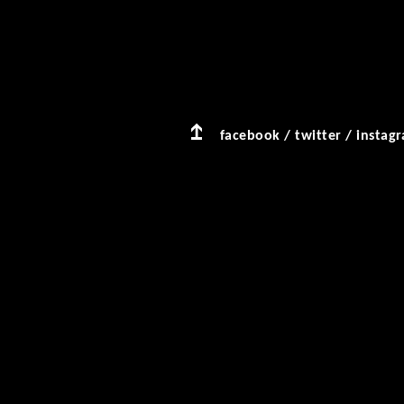
facebook
/
twitter
/
instag