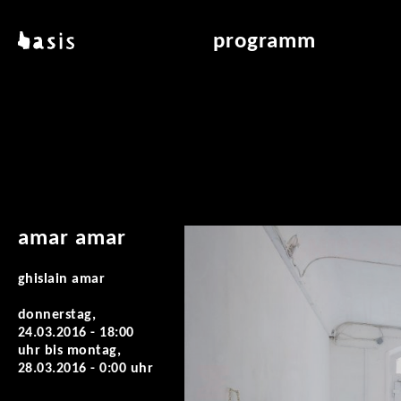
direkt zum inhalt
basis
programm
über basis
übersicht & archiv
standorte
vermittlung
kontakt
leseraum
publikationen
amar amar
ghislain amar
donnerstag,
24.03.2016 - 18:00
uhr
bis
montag,
28.03.2016 - 0:00 uhr