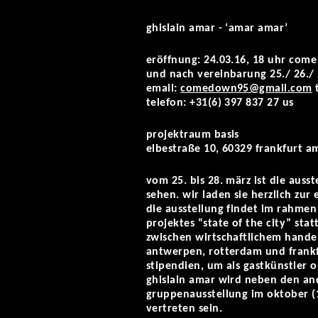
ghislain amar - ‘amar amar’
eröffnung: 24.03.16, 18 uhr come
und nach vereinbarung 25./ 26./
email:
comedown95@gmail.com
telefon: +31(6) 397 837 27 us
projektraum basis
elbestraße 10, 60329 frankfurt a
vom 25. bis 28. märz ist die aus
sehen. wir laden sie herzlich zur
die ausstellung findet im rahmen
projektes “state of the city” sta
zwischen wirtschaftlichem hande
antwerpen, rotterdam und frankf
stipendien, um als gastkünstler or
ghislain amar wird neben den an
gruppenausstellung im oktober (1
vertreten sein.