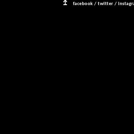
facebook
/
twitter
/
instag