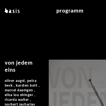
direkt zum inhalt
basis
programm
über basis
übersicht & archiv
standorte
vermittlung
kontakt
leseraum
publikationen
von jedem
eins
oliver augst, petra
beck , karsten bott ,
marcel daemgen ,
elisa lou ehinger ,
ricarda walter ,
norbert zacharias