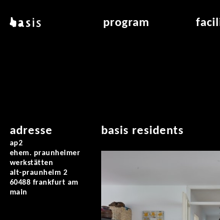
skip to main content
basis
program
faci
about basis
overview & archiv
applicat
locations
art education
air_fran
contact
reading room
air_off
publications
adresse
basis residents
ap2
ehem. praunheimer
werkstätten
alt-praunheim 2
60488 frankfurt am
main