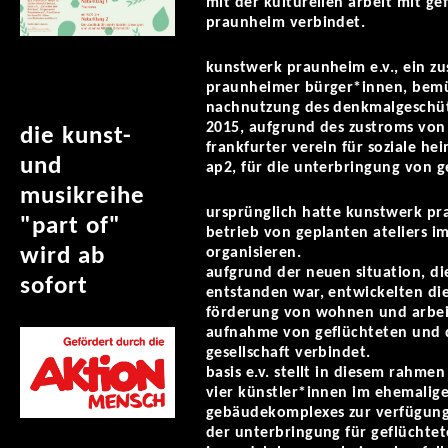
mit der kulturellen arbeit mit gef
praunheim verbindet.
kunstwerk praunheim e.v., ein z
praunheimer bürger*innen, bemü
nachnutzung des denkmalgeschüt
2015, aufgrund des zustroms von 
die kunst-
frankfurter verein für soziale 
und
ap2, für die unterbringung von g
musikreihe
ursprünglich hatte kunstwerk pra
"part of"
betrieb von geplanten ateliers i
wird ab
organisieren.
aufgrund der neuen situation, die
sofort
entstanden war, entwickelten die
förderung von wohnen und arbeit
aufnahme von geflüchteten und d
gesellschaft verbindet.
basis e.v. stellt in diesem rahme
vier künstler*innen im ehemali
gebäudekomplexes zur verfügung
der unterbringung für geflücht