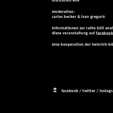
institution ehe"
moderation:
carlos becker & ivan greguric
informationen zur reihe böll anal
diese veranstaltung auf
faceboo
eine kooperation der heinrich-böl
facebook
/
twitter
/
instag