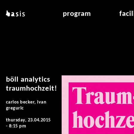
skip to main content
basis
program
faci
about basis
overview & archiv
applicat
locations
art education
air_fran
contact
reading room
air_off
publications
böll analytics
traumhochzeit!
carlos becker, ivan
greguric
thursday, 23.04.2015
- 8:15 pm