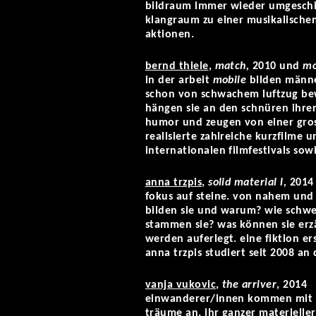
bildraum immer wieder umgeschic
klangraum zu einer musikalische
aktionen.
bernd thiele
,
match,
2010 und
mo
in der arbeit
mobile
bilden männer
schon von schwachem luftzug bew
hängen sie an den schnüren ihrer
humor und zeugen von einer gross
realisierte zahlreiche kurzfilme
internationalen filmfestivals sow
anna trzpis
,
solid material l,
2014
fokus auf steine. von nahem und
bilden sie und warum? wie schw
stammen sie? was können sie erz
werden auferlegt. eine fiktion er
anna trzpis studiert seit 2008 an
vanja vukovic
,
the arriver
, 2014
einwanderer/innen kommen mit k
träume an. ihr ganzer materieller