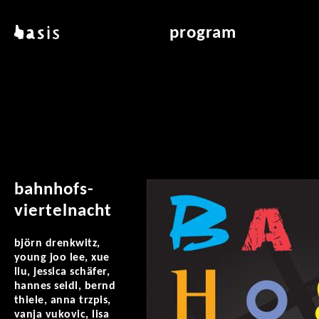
skip to main content
basis
program
about basis
overview & archiv
locations
art education
contact
reading room
publications
bahnhofs-
viertelnacht
björn drenkwitz,
young joo lee, xue
liu, jessica schäfer,
hannes seidl, bernd
thiele, anna trzpis,
vanja vukovic, lisa