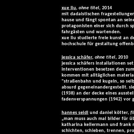
xue liu
,
ohne titel,
2014
mit dadaistischen fragestellungen
hause und fängt spontan an sein
protagonisten einer sich durch 
fahrgästen und wartenden.
xue liu studierte freie kunst an
hochschule für gestaltung offenb
jessica schäfer
,
ohne titel
, 2010
jessica schäfers installationen 
interventionen besetzen den zume
kommen mit alltäglichen material
"straßenbahn und kugeln, so selb
absurd gegeneinandergestellt. s
(1938) an der decke eines ausste
fadenverspannungen (1942) vor g
hannes seidl
und daniel kötter,
f
„man muss auch mal bilder für üb
katharina kellermann und frank 
schichten, schieben, trennen, pr