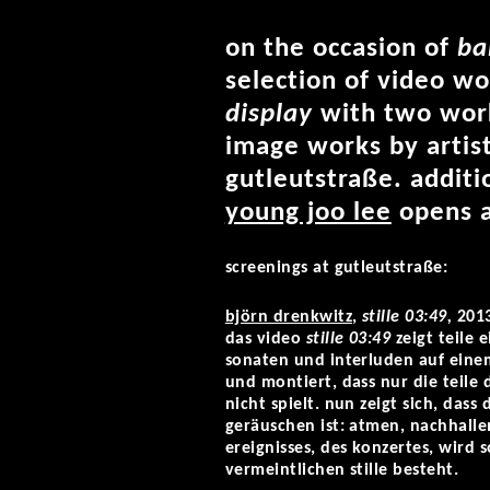
on the occasion of
ba
selection of video wo
display
with two wor
image works by artist
gutleutstraße. additi
young joo lee
opens a
screenings at gutleutstraße:
björn drenkwitz
,
stille 03:49,
201
das video
stille 03:49
zeigt teile 
sonaten und interluden auf einem
und montiert, dass nur die teile
nicht spielt. nun zeigt sich, dass
geräuschen ist: atmen, nachhalle
ereignisses, des konzertes, wird 
vermeintlichen stille besteht.