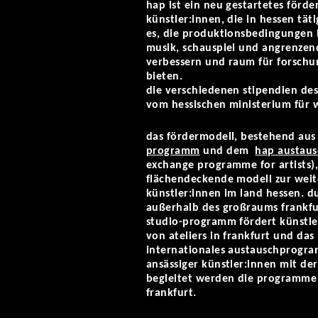
hap ist ein neu gestartetes för
künstler:innen, die in hessen täti
es, die produktionsbedingungen 
musik, schauspiel und angrenzend
verbessern und raum für forschu
bieten.
die verschiedenen stipendien de
vom hessischen ministerium für w
das fördermodell, bestehend au
programm
und dem
hap austau
exchange programme for artists),
flächendeckende modell zur wei
künstler:innen im land hessen. 
außerhalb des großraums frankfur
studio-programm fördert künstle
von ateliers in frankfurt und da
internationales austauschprogra
ansässiger künstler:innen mit de
begleitet werden die programm
frankfurt.