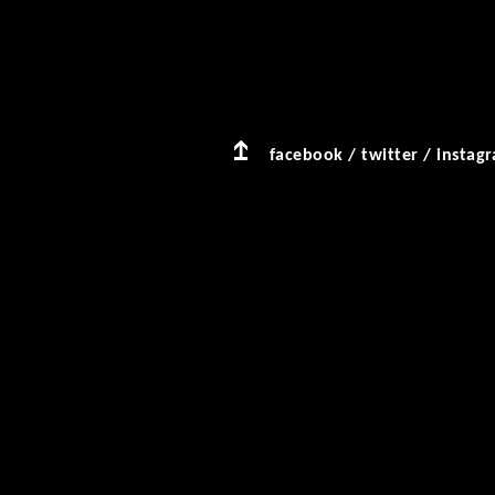
facebook
/
twitter
/
instag