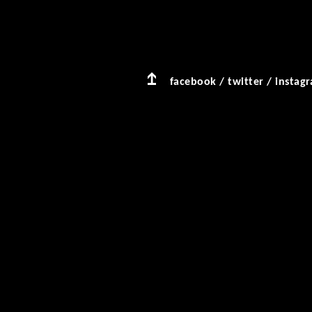
facebook
/
twitter
/
instag