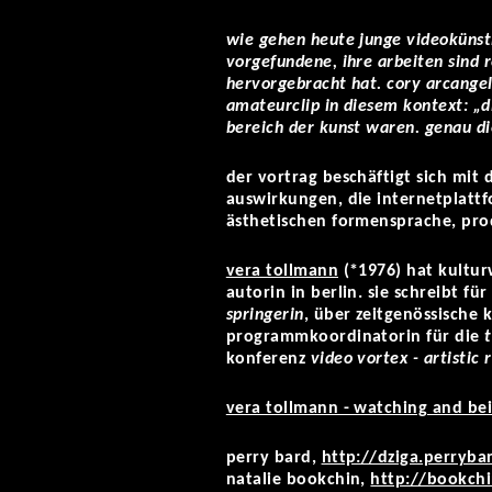
wie gehen heute junge videokünstl
vorgefundene, ihre arbeiten sind r
hervorgebracht hat. cory arcangel
amateurclip in diesem kontext: „di
bereich der kunst waren. genau die
der vortrag beschäftigt sich mit
auswirkungen, die internetplattf
ästhetischen formensprache, pro
vera tollmann
(*1976) hat kulturw
autorin in berlin. sie schreibt fü
springerin
, über zeitgenössische 
programmkoordinatorin für die
konferenz
video vortex - artistic
vera tollmann - watching and be
perry bard,
http://dziga.perryba
natalie bookchin,
http://bookchi