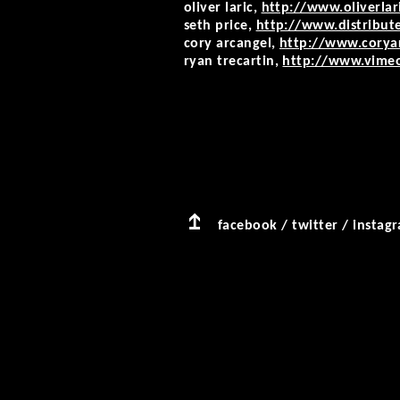
oliver laric,
http://www.oliverlar
seth price,
http://www.distribut
cory arcangel,
http://www.coryar
ryan trecartin,
http://www.vime
facebook
/
twitter
/
instag