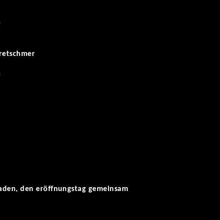
m
kretschmer
m
eladen, den eröffnungstag gemeinsam