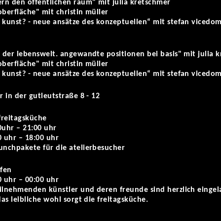
ern den öffentlichen raum" mit julia kretschmer
oberfläche" mit christin müller
 kunst? - neue ansätze des konzeptuellen“ mit stefan vicedo
g der lebenswelt. angewandte positionen bei basis" mit julia 
oberfläche" mit christin müller
 kunst? - neue ansätze des konzeptuellen“ mit stefan vicedo
r in der gutleutstraße 8 - 12
 freitagsküche
0uhr – 21:00 uhr
0 uhr – 18:00 uhr
unchpakete für die atelierbesucher
ffen
0 uhr – 00:00 uhr
eilnehmenden künstler und deren freunde sind herzlich eing
das leibliche wohl sorgt die freitagsküche.