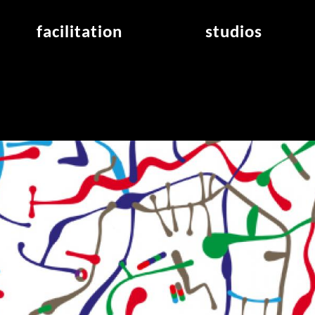
facilitation
studios
application
studios overview
air_frankfurt residency
from the studios
air_offenbach residency
open project room
workshops