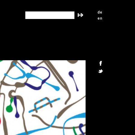
de
search this site
en