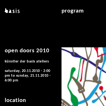
skip to main content
basis
program
about basis
overview & archiv
locations
art education
contact
reading room
publications
open doors 2010
künstler der basis ateliers
saturday, 20.11.2010 - 2:00
pm
to
sunday, 21.11.2010 -
6:00 pm
location