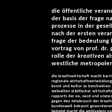
die öffentliche verans
der basis der frage n
prozesse in der gesel
nach der ersten vera
frage der bedeutung 
vortrag von prof. dr.
rolle der
kreativen
al
westliche metropolen
die kreativwirtschaft macht karri
regionale wirtschaftsentwicklung
kunst und kultur zu beschwören.
webseiten städtischer wirtschaf
rapports der eu, oecd und unesco
gegen den missbrauch der kreati
bundesweit bekannt gewordene
beispiel macht die ambivalenz un