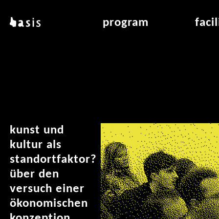
skip to main content
basis
program
faci
about basis
overview & archiv
applicat
locations
art education
air_fran
contact
reading room
air_off
publications
kunst und
kultur als
standortfaktor?
über den
versuch einer
ökonomischen
konzeption