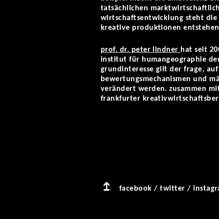
tatsächlichen marktwirtschaftlic
wirtschaftsentwicklung steht di
kreative produktionen entstehen 
prof. dr. peter lindner
hat seit 2
institut für humangeographie der 
grundinteresse gilt der frage, au
bewertungsmechanismen und märkt
verändert werden. zusammen mit 
frankfurter kreativwirtschaftsber
facebook
/
twitter
/
instag