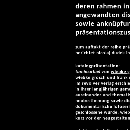
deren rahmen in
angewandten disz
sowie anknüpfun
präsentationszu
zum auftakt der reihe pr
berichtet nicolaj dudek i
katalogpräsentation:
tambourbad
von
wiebke g
wiebke grösch und frank 
im revolver verlag erschie
in ihrer langjährigen ge
auseinander und thematis
neubestimmung sowie die 
dokumentarische fotoser
geschlossene wurde. wiebk
kurz vor der neugestaltun