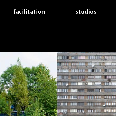
facilitation
studios
application
studios overview
air_frankfurt residency
from the studios
air_offenbach residency
open project room
workshops