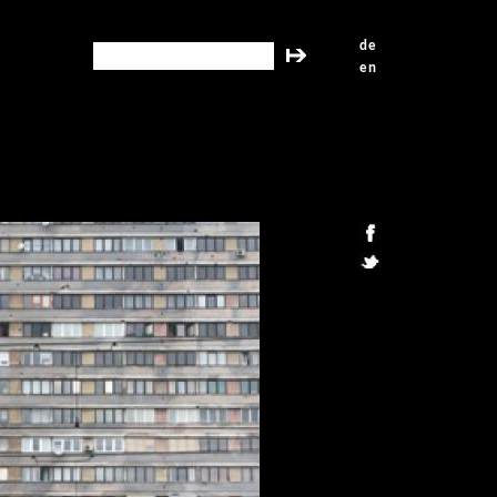
de
search this site
en