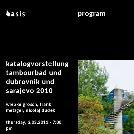
skip to main content
basis
program
about basis
overview & archiv
locations
art education
contact
reading room
publications
katalogvorstellung
tambourbad und
dubrovnik und
sarajevo 2010
wiebke grösch, frank
metzger, nicolaj dudek
thursday, 3.03.2011 - 7:00
pm