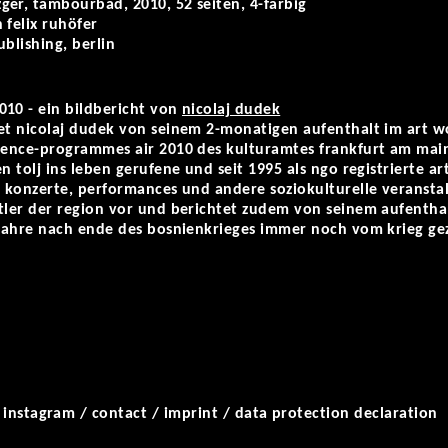
er, tambourbad, 2010, 52 seiten, 4-farbig
 felix ruhöfer
blishing, berlin
010 - ein bildbericht von
nicolaj dudek
tet nicolaj dudek von seinem 2-monatigen aufenthalt im art w
idence-programmes air 2010 des kulturamtes frankfurt am mai
en tolj ins leben gerufene und seit 1995 als ngo registrierte 
, konzerte, performances und andere soziokulturelle veranstal
tler der region vor und berichtet zudem von seinem aufentha
 jahre nach ende des bosnienkrieges immer noch vom krieg gez
/
instagram
/
contact
/
imprint
/
data protection declaration