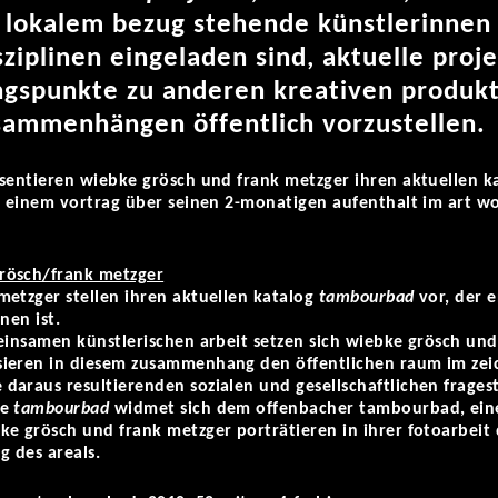
 lokalem bezug stehende künstlerinnen 
iplinen eingeladen sind, aktuelle proje
gspunkte zu anderen kreativen produkt
sammenhängen öffentlich vorzustellen.
äsentieren wiebke grösch und frank metzger ihren aktuellen 
n einem vortrag über seinen 2-monatigen aufenthalt im art w
rösch/frank metzger
metzger stellen ihren aktuellen katalog
tambourbad
vor, der e
nen ist.
meinsamen künstlerischen arbeit setzen sich wiebke grösch un
ieren in diesem zusammenhang den öffentlichen raum im zei
daraus resultierenden sozialen und gesellschaftlichen frages
ie
tambourbad
widmet sich dem offenbacher tambourbad, eine
e grösch und frank metzger porträtieren in ihrer fotoarbeit 
g des areals.