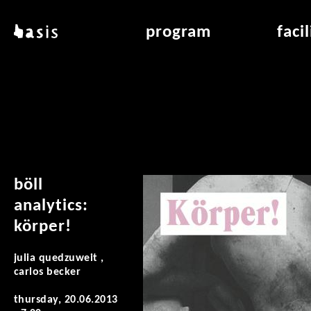
skip to main content
basis
program
faci
about basis
overview & archiv
applicat
locations
art education
air_fran
contact
reading room
air_off
publications
böll
analytics:
körper!
julia quedzuweit ,
carlos becker
thursday, 20.06.2013