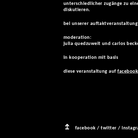
unterschiedlicher zugänge zu e
diskutieren.
bei unserer auftaktveranstaltung
moderation:
julia quedzuweit und carlos beck
in kooperation mit basis
diese veranstaltung auf
faceboo
facebook
/
twitter
/
instag