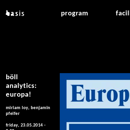
skip to main content
basis
program
faci
about basis
overview & archiv
applicat
locations
art education
air_fran
contact
reading room
air_off
publications
böll
analytics:
europa!
miriam loy, benjamin
pfeifer
friday, 23.05.2014 -