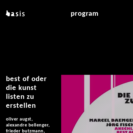
skip to main content
basis
program
about basis
overview & archiv
locations
art education
contact
reading room
publications
best of oder
die kunst
listen zu
erstellen
oliver augst,
alexandre bellenger,
frieder butzmann,