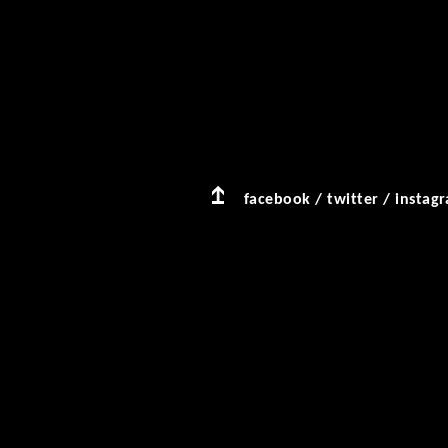
facebook
/
twitter
/
instag