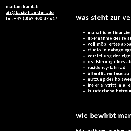
mariam kamiab
air@basis-frankfurt.de
was steht zur v
tel. +49 (0)69 400 37 617
monatliche finanzie
übernahme der reis
voll möbliertes appa
studio in nahegeleg
vorstellung der eige
realisierung eines a
residency-fahrrad
öffentlicher lesera
nutzung der holzwer
freier eintritt in al
kuratorische betreu
wie bewirbt man
informationen zu einer re