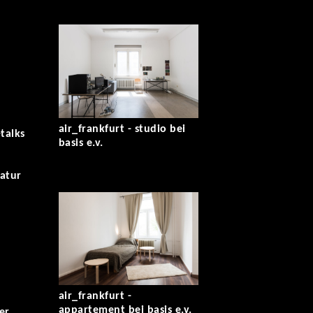
air_frankfurt - studio bei
talks
basis e.v.
ratur
air_frankfurt -
appartement bei basis e.v.
er