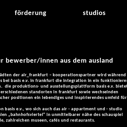
förderung
studios
raumvergabe
studioübersicht
air_frankfurt residency
aus den studios
air_offenbach residency
offener projektraum
werkstätten
ür bewerber/innen aus dem ausland
tädten der air_frankfurt – kooperationspartner wird während 
bei basis e.v. in frankfurt die integration in ein funktionier
 die produktions- und ausstellungsplattform basis e.v. biete
 verschiedenen standorten in frankfurt sowie wechselnden
scher positionen ein lebendiges und inspirierendes umfeld für
 basis e.v., wo sich auch das air - appartment und - studio
alen „bahnhofsviertel“ in unmittelbarer nähe des schauspiel
ule, zahlreichen museen, cafés und restaurants.