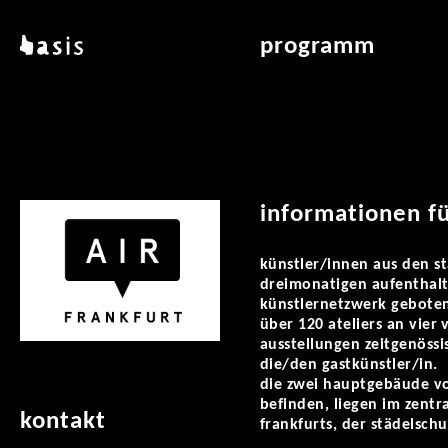
direkt zum inhalt
basis
programm
über basis
übersicht & archiv
standorte
vermittlung
kontakt
leseraum
publikationen
informationen f
künstler/innen aus den s
dreimonatigen aufenthalts 
künstlernetzwerk geboten.
über 120 ateliers an vier
ausstellungen zeitgenössi
die/den gastkünstler/in.
die zwei hauptgebäude von
befinden, liegen im zentr
kontakt
frankfurts, der städelsch