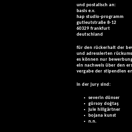
und postalisch an:
basis e.v.
hap studio-programm
gutleutstraße 8-12
60329 frankfurt
deutschland
für den rückerhalt der b
und adressierten rückums
es können nur bewerbunge
ein nachweis über den er
vergabe der stipendien en
in der jury sind:
severin dünser
gürsoy doğtaş
jule hillgärtner
bojana kunst
n.n.