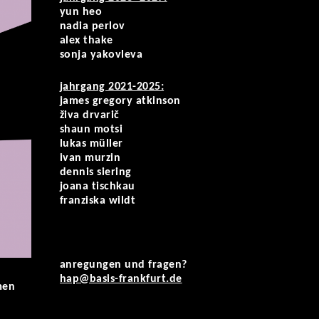
yun heo
nadia perlov
alex thake
sonja yakovleva
jahrgang 2021-2025:
james gregory atkinson
živa drvarič
shaun motsi
lukas müller
ivan murzin
dennis siering
joana tischkau
franziska wildt
anregungen und fragen?
hap@basis-frankfurt.de
men