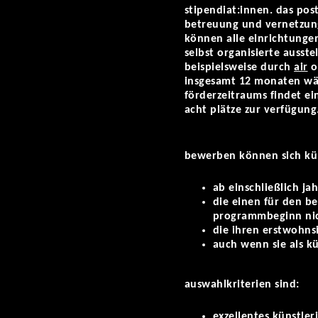
stipendiat:innen. das po
betreuung und vernetzun
können alle einrichtungen
selbst organisierte ausst
beispielsweise durch
air
o
insgesamt 12 monaten w
förderzeitraums findet ei
acht plätze zur verfügung
bewerben können sich kün
ab einschließlich ja
die einen für den b
programmbeginn nic
die ihren erstwohns
auch wenn sie als k
auswahlkriterien sind:
exzellentes künstleri