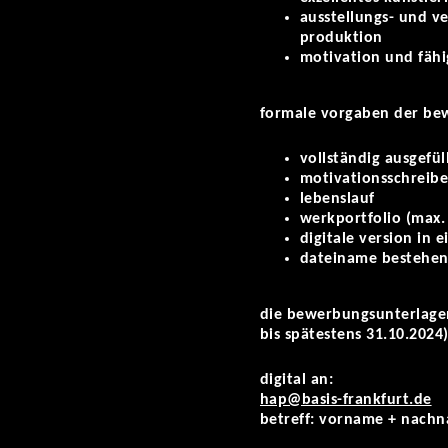
ausstellungs- und v
produktion
motivation und fähi
formale vorgaben der be
vollständig ausgefül
motivationsschreiben
lebenslauf
werkportfolio (max. 
digitale version in e
dateiname bestehe
die bewerbungsunterlagen
bis spätestens 31.10.2024
digital an:
hap@basis-frankfurt.de
betreff: vorname + nach