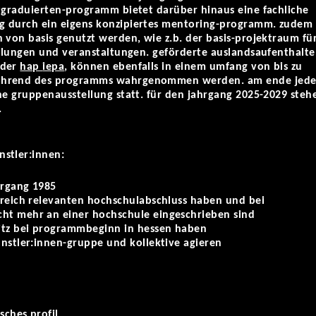
stgraduierten-programm bietet darüber hinaus eine fachliche
g durch ein eigens konzipiertes mentoring-programm. zudem
 von basis genutzt werden, wie z.b. der basis-projektraum fü
ellungen und veranstaltungen. geförderte auslandsaufenthalte
der
hap
iepa
, können ebenfalls in einem umfang von bis zu
ährend des programms wahrgenommen werden. am ende jede
ne gruppenausstellung statt. für den jahrgang 2025-2029 steh
.
stler:innen:
hrgang 1985
ereich relevanten hochschulabschluss haben und bei
ht mehr an einer hochschule eingeschrieben sind
itz bei programmbeginn in hessen haben
ünstler:innen-gruppe und kollektive agieren
sches profil