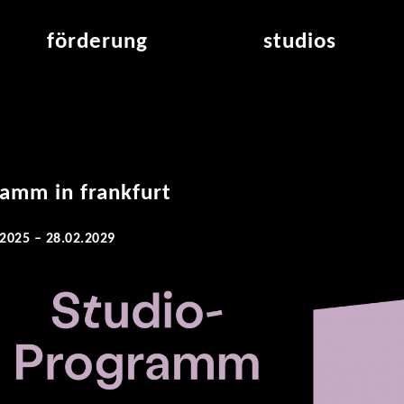
förderung
studios
raumvergabe
studioübersicht
air_frankfurt residency
aus den studios
air_offenbach residency
offener projektraum
werkstätten
ramm in frankfurt
.2025 – 28.02.2029