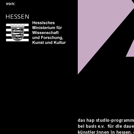
von:
das hap studio-programm 
bei basis e.v. für die da
künstler:innen in hessen.