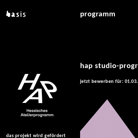
direkt zum inhalt
basis
programm
über basis
übersicht & archiv
standorte
vermittlung
kontakt
leseraum
publikationen
hap studio-prog
jetzt bewerben für: 01.03
das projekt wird gefördert