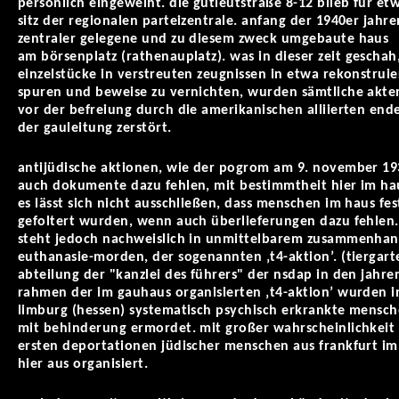
persönlich eingeweiht. die gutleutstraße 8-12 blieb für et
sitz der regionalen parteizentrale. anfang der 1940er jahre
zentraler gelegene und zu diesem zweck umgebaute haus
am
börsenplatz
(rathenauplatz)
. was in dieser zeit gescha
einzelstücke in verstreuten zeugnissen in etwa rekonstrui
spuren und beweise zu vernichten, wurden sämtliche akte
vor der befreiung durch die amerikanischen alliierten end
der gauleitung zerstört.
antijüdische aktionen, wie der pogrom am 9. november 1
auch dokumente dazu fehlen, mit bestimmtheit hier im hau
es lässt sich nicht ausschließen, dass menschen im haus fe
gefoltert wurden, wenn auch überlieferungen dazu fehlen
steht jedoch nachweislich in unmittelbarem zusammenhan
euthanasie-morden, der sogenannten ‚t4-aktion’. (tiergart
abteilung der "kanzlei des führers" der nsdap in den jahre
rahmen der im gauhaus organisierten ‚t4-aktion’ wurden 
limburg (hessen) systematisch psychisch erkrankte mens
mit behinderung ermordet. mit großer wahrscheinlichkeit
ersten deportationen jüdischer menschen aus frankfurt im
hier aus organisiert.