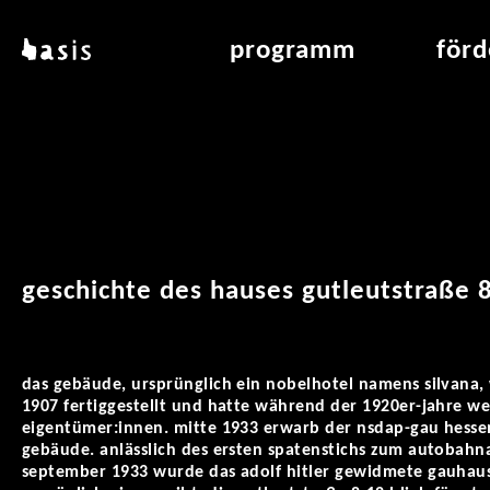
direkt zum inhalt
basis
programm
för
über basis
übersicht & archiv
raumve
standorte
vermittlung
air_fran
kontakt
leseraum
air_off
publikationen
geschichte des hauses gutleutstraße 
das gebäude, ursprünglich ein nobelhotel namens silvana,
1907 fertiggestellt und hatte während der 1920er-jahre w
eigentümer:innen. mitte 1933 erwarb der nsdap-gau hesse
gebäude. anlässlich des ersten spatenstichs zum autobah
september 1933 wurde das adolf hitler gewidmete gauhau