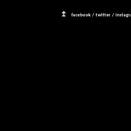
facebook
/
twitter
/
instag