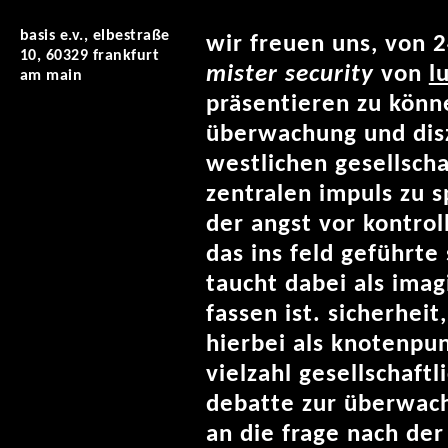
basis e.v., elbestraße
wir freuen uns, von 2
10, 60329 frankfurt
mister security
von
l
am main
präsentieren zu könn
überwachung und disz
westlichen gesellsch
zentralen impuls zu s
der angst vor kontrol
das ins feld geführte
taucht dabei als imag
fassen ist. sicherheit
hierbei als knotenpun
vielzahl gesellschaft
debatte zur überwach
an die frage nach der