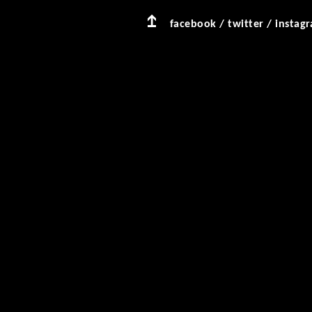
facebook
/
twitter
/
instag