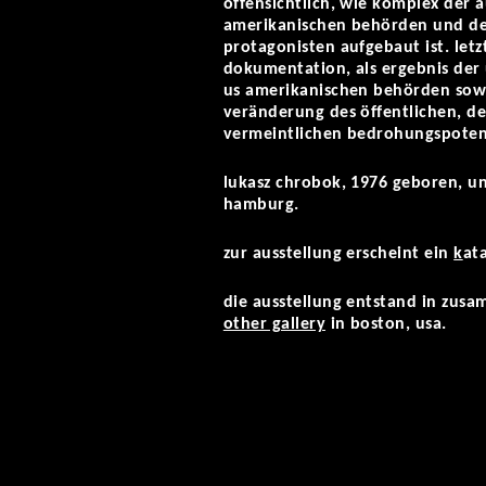
offensichtlich, wie komplex der
amerikanischen behörden und d
protagonisten aufgebaut ist. let
dokumentation, als ergebnis der 
us amerikanischen behörden sowi
veränderung des öffentlichen, d
vermeintlichen bedrohungspotent
lukasz chrobok, 1976 geboren, un
hamburg.
zur ausstellung erscheint ein
k
at
die ausstellung entstand in zus
other gallery
in boston, usa.