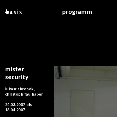
direkt zum inhalt
basis
programm
über basis
übersicht & archiv
standorte
vermittlung
kontakt
leseraum
publikationen
mister
security
lukasz chrobok,
christoph faulhaber
24.03.2007
bis
18.04.2007