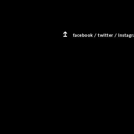
facebook
/
twitter
/
instag