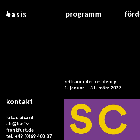
direkt zum inhalt
basis
programm
för
über basis
übersicht & archiv
raumve
standorte
vermittlung
air_fran
kontakt
leseraum
air_off
publikationen
zeitraum der residency:
1. januar - 31. märz 2027
kontakt
lukas picard
air@basis-
frankfurt.de
tel. +49 (0)69 400 37